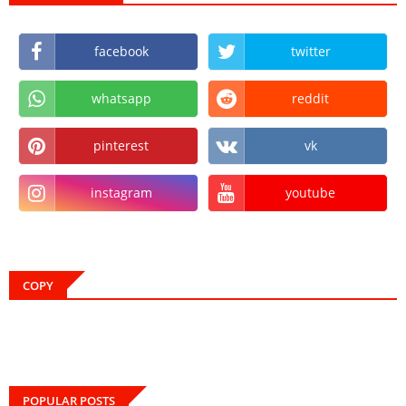
facebook
twitter
whatsapp
reddit
pinterest
vk
instagram
youtube
COPY
POPULAR POSTS