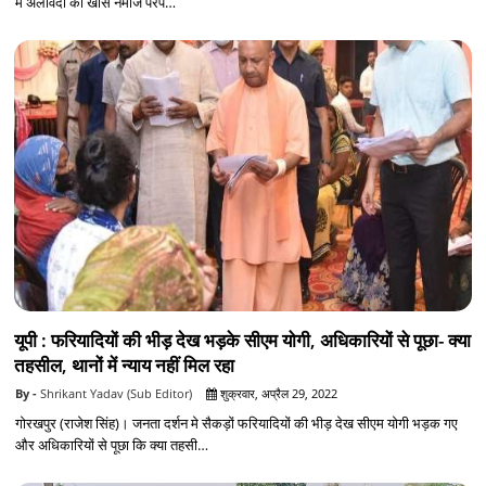
में अलविदा की खास नमाज परंप…
यूपी : फरियादियों की भीड़ देख भड़के सीएम योगी, अधि‍कार‍ियों से पूछा- क्या
तहसील, थानों में न्‍याय नहीं म‍िल रहा
Shrikant Yadav (Sub Editor)
शुक्रवार, अप्रैल 29, 2022
गोरखपुर (राजेश सिंह)। जनता दर्शन मे सैकड़ों फरियादियों की भीड़ देख सीएम योगी भड़क गए
और अधिकारियों से पूछा कि क्या तहसी…